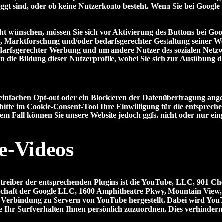
eloggt sind, oder ob keine Nutzerkonto besteht. Wenn Sie bei Googl
t wünschen, müssen Sie sich vor Aktivierung des Buttons bei Goog
 Marktforschung und/oder bedarfsgerechter Gestaltung seiner Web
bedarfsgerechter Werbung und um andere Nutzer des sozialen Netzw
n die Bildung dieser Nutzerprofile, wobei Sie sich zur Ausübung 
 einfachen Opt-out oder ein Blockieren der Datenübertragung ang
bitte im Cookie-Consent-Tool Ihre Einwilligung für die entspreche
 Fall können Sie unsere Website jedoch ggfs. nicht oder nur ein
e-Videos
etreiber der entsprechenden Plugins ist die YouTube, LLC, 901 C
lschaft der Google LLC, 1600 Amphitheatre Pkwy, Mountain View
 Verbindung zu Servern von YouTube hergestellt. Dabei wird YouTu
Ihr Surfverhalten Ihnen persönlich zuzuordnen. Dies verhindern 